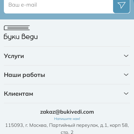
Услуги
Книги
Наши работы
Каталоги
Портфолио
Ежедневники
Клиентам
Брошюры на скобе
Издательский пакет
Брошюры на пружине
zakaz@bukivedi.com
Требования к макетам и качеству продукции
Календари
Напишите нам!
Письмо о возврате ошибочной оплаты
115093, г. Москва, Партийный переулок, д.1, корп 58,
Листовки/Буклеты
стр. 2
Письмо о зачете переплаты по счету