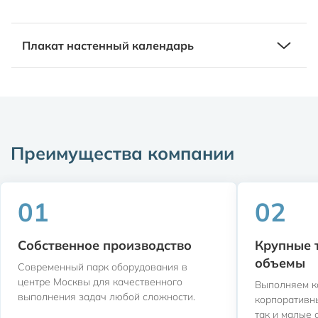
Плакат настенный календарь
Плакат
Преимущества компании
Настенный календарь, который имеет всего один лист,
его печатают на плотной бумаге и далее приклеивают на
стену или вешают на стену при помощи кнопок, люверса.
01
02
Собственное производство
Крупные 
объемы
Современный парк оборудования в
центре Москвы для качественного
Выполняем к
выполнения задач любой сложности.
корпоративн
так и малые