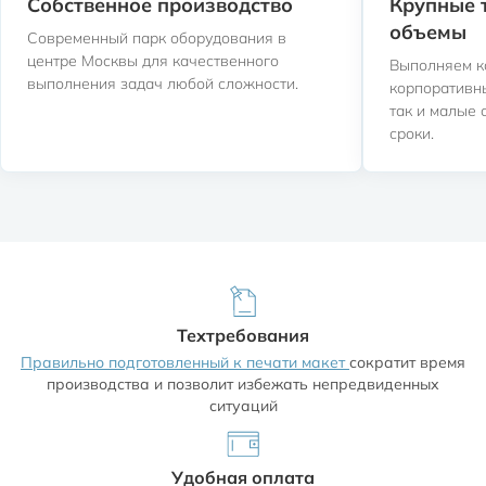
Собственное производство
Крупные 
объемы
Современный парк оборудования в
центре Москвы для качественного
Выполняем к
Обложка
Блок
выполнения задач любой сложности.
корпоративн
так и малые
сроки.
Для обложки используется мелованный картон,
мелованная или дизайнерская бумаги плотностью от 200
до 350 гр/м2. Варианты отделки обложки: шелкография,
тиснение, выборочная уф-лакировка.
Блок книги может быть напечатан на офсетной,
мелованной или дизайнерской бумаге от 65 до 170
гр.кв.м. Бумагу большой плотности мы брать не
Техтребования
рекомендуем
Правильно подготовленный к печати макет
сократит время
производства и позволит избежать непредвиденных
ситуаций
Удобная оплата