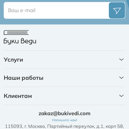
Услуги
Книги
Наши работы
Каталоги
Портфолио
Ежедневники
Клиентам
Брошюры на скобе
Издательский пакет
Брошюры на пружине
zakaz@bukivedi.com
Требования к макетам и качеству продукции
Календари
Напишите нам!
Письмо о возврате ошибочной оплаты
115093, г. Москва, Партийный переулок, д.1, корп 58,
Листовки/Буклеты