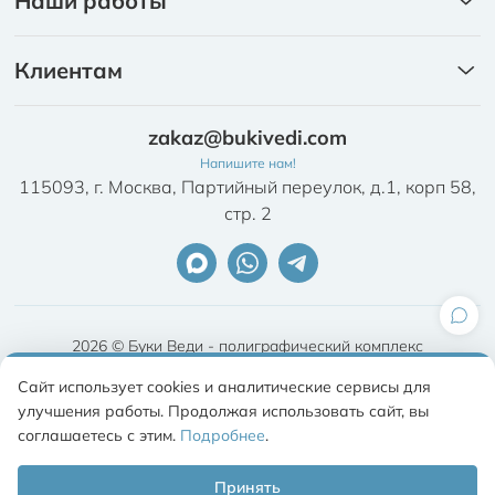
Наши работы
Портфолио
Ежедневники
Клиентам
Брошюры на скобе
Издательский пакет
Брошюры на пружине
zakaz@bukivedi.com
Требования к макетам и качеству продукции
Календари
Напишите нам!
Письмо о возврате ошибочной оплаты
115093, г. Москва, Партийный переулок, д.1, корп 58,
Листовки/Буклеты
стр. 2
Письмо о зачете переплаты по счету
Эксклюзив
Письмо о перезачете платежа
Письмо об уточнении назначения платежа
Проект Договора
2026 © Буки Веди - полиграфический комплекс
Вопросы
Политика обработки персональных данных
Сайт использует cookies и аналитические сервисы для
Продвижение сайта: СЕО-Импульс
улучшения работы. Продолжая использовать сайт, вы
Разработка: 365 Media Group
соглашаетесь с этим.
Подробнее
.
Принять