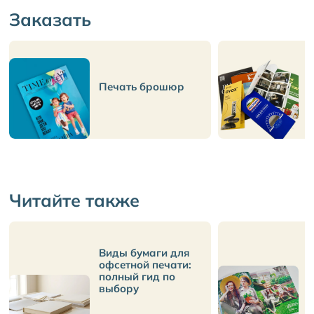
Заказать
П
Печать брошюр
б
Читайте также
Виды бумаги для
офсетной печати:
п
полный гид по
л
выбору