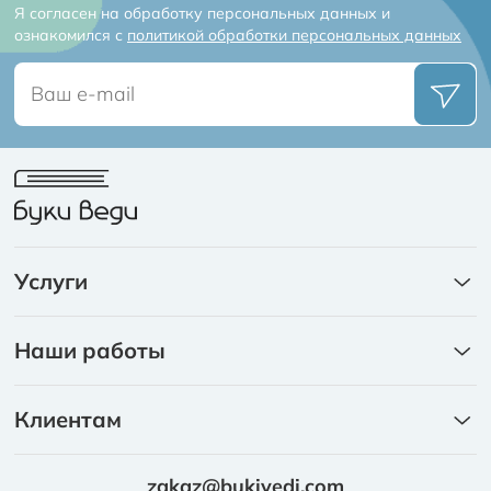
Я согласен на обработку персональных данных и
ознакомился с
политикой обработки персональных данных
Услуги
Книги
Наши работы
Каталоги
Портфолио
Ежедневники
Клиентам
Брошюры на скобе
Издательский пакет
Брошюры на пружине
zakaz@bukivedi.com
Требования к макетам и качеству продукции