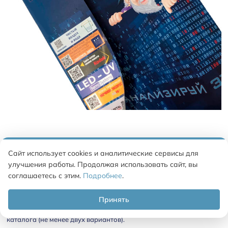
Шаг 3.
Когда определились со стилем, можно переходить к
Сайт использует cookies и аналитические сервисы для
композиции. Следует набросать примерное расположение
улучшения работы. Продолжая использовать сайт, вы
основных элементов, а лучше, если у вас будет несколько
соглашаетесь с этим.
Подробнее
.
вариантов, чтобы выбрать наиболее подходящий и отвечающий
Принять
требованиям проекта. Кроме того, нужно продумать обложку
каталога (не менее двух вариантов).