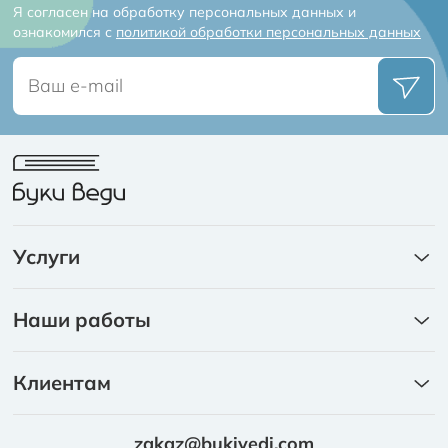
Я согласен на обработку персональных данных и
ознакомился с
политикой обработки персональных данных
Услуги
Книги
Наши работы
Каталоги
Портфолио
Ежедневники
Клиентам
Брошюры на скобе
Издательский пакет
Брошюры на пружине
zakaz@bukivedi.com
Требования к макетам и качеству продукции