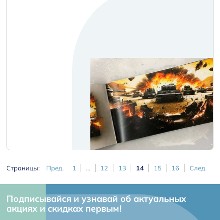
Страницы:
Пред.
1
...
12
13
14
15
16
След.
Подписывайся и узнавай об актуальных
акциях и скидках первым!